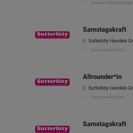
Unsere Anforderunge
Samstagskraft
Sutterlüty Handels 
Das erwartet dich
Allrounder*in
Sutterlüty Handels 
Das erwartet dich
Samstagskraft