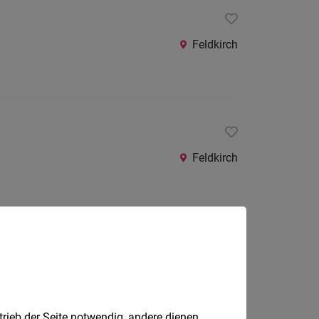
Feldkirch
Feldkirch
Vandans
trieb der Seite notwendig, andere dienen