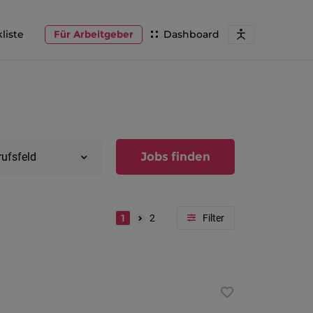
liste
Für Arbeitgeber
Dashboard
Jobs finden
rufsfeld
1
2
Region
Vorarlber
Österreic