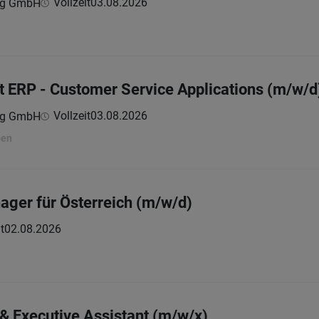
Vollzeit
03.08.2026
ing GmbH
ct ERP - Customer Service Applications (m/w/d
Vollzeit
03.08.2026
ing GmbH
ben
ager für Österreich (m/w/d)
t
02.08.2026
& Executive Assistant (m/w/x)