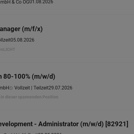
01.08.2026
GmbH & Co OG
anager (m/f/x)
llzeit
05.08.2026
penLICHT
in 80-100% (m/w/d)
GmbH
Vollzeit | Teilzeit
29.07.2026
in dieser spannenden Position
evelopment - Administrator (m/w/d) [82921]