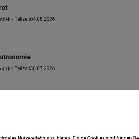
rot
Teilzeit
04.08.2026
GmbH
astronomie
Teilzeit
30.07.2026
GmbH
ür das Leuchtturmprojekt Lünerseewerk II
lzeit
03.08.2026
imales Nutzererlebnis zu bieten. Einige Cookies sind für den Be