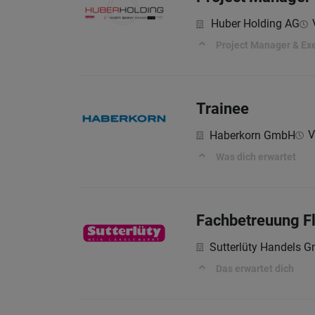
Huber Holding AG
Project Manager & Exe
Trainee
V
Haberkorn GmbH
Was dich erwartet
Fachbetreuung Fl
Sutterlüty Handels 
Das erwartet dich