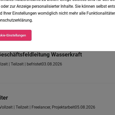
 oder zur Anzeige personalisierter Inhalte. Sie können selbst en
Projektmanagement-Office Wasserkraft
d Ihrer Einstellungen womöglich nicht mehr alle Funktionalitäten
nschutzerklärung
.
lzeit
28.07.2026
kie-Einstellungen
 Geschäftsfeldleitung Wasserkraft
lzeit | Teilzeit | befristet
03.08.2026
iter
Vollzeit | Teilzeit | Freelancer, Projektarbeit
05.08.2026