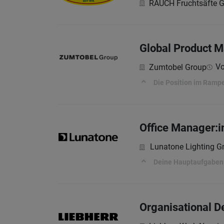
RAUCH Fruchtsäfte 
Global Product M
Vo
Zumtobel Group
Die Position im Ram
Office Manager:
Lunatone Lighting 
Deine Hauptaufgaben 
Organisational D