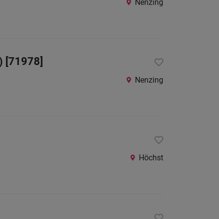
Nenzing
24
Stunden
) [71978]
Nenzing
Höchst