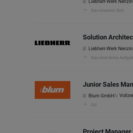
Liebherr-Werk Nenz
Das erwartet dich
Solution Archite
Liebherr-Werk Nenz
Das sind deine Aufga
Junior Sales Man
Vollzei
Blum GmbH
DU
Project Manager 