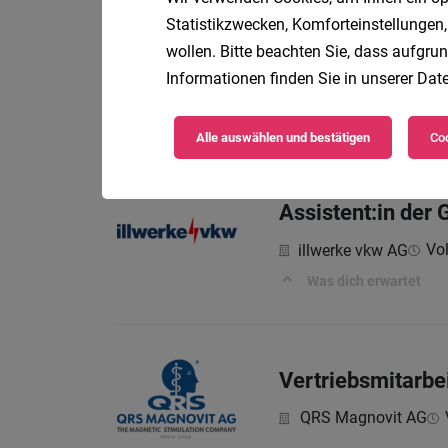
Statistikzwecken, Komforteinstellungen,
Werkstudent:in 
wollen. Bitte beachten Sie, dass aufgrun
Informationen finden Sie in unserer
Date
Tei
illwerke vkw AG
Was dich erwartet
Alle auswählen und bestätigen
Coo
Assistent:in der
Vol
illwerke vkw AG
Was dich erwartet
Vertriebsmitarbe
QRS Magnovit AG