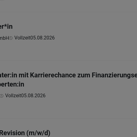
r*in
Vollzeit
05.08.2026
GmbH
ter:in mit Karrierechance zum Finanzierungse
erten:in
Vollzeit
05.08.2026
 Revision (m/w/d)