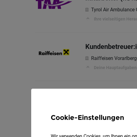
Tyrol Air Ambulanc
Ihre vielseitigen Her
Kundenbetreuer:
Raiffeisen Vorarlberg
Deine Hauptaufgaben
Produkt- & Sort
Ölz Meisterbäcker 
Cookie-Einstellungen
Wir verwenden Cookies, um Ihnen ein opt