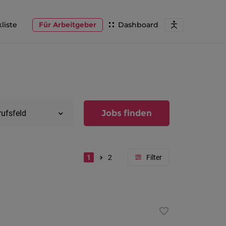
liste
Für Arbeitgeber
Dashboard
Jobs finden
rufsfeld
1
2
Region
Vorarlber
Österreic