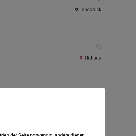
Innsbruck
Hittisau
Dornbirn
trieb der Seite notwendig, andere dienen