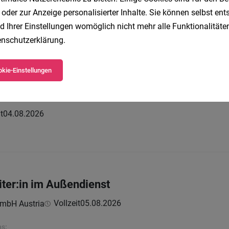
ommunikation
 oder zur Anzeige personalisierter Inhalte. Sie können selbst en
d Ihrer Einstellungen womöglich nicht mehr alle Funktionalitäten
Teilzeit
06.08.2026
ür Zeitvorsorge
nschutzerklärung
.
kie-Einstellungen
Marketing & Customer Relationship Improveme
t
04.08.2026
iter:in im Außendienst
Vollzeit
05.08.2026
mbH Austria
ns: