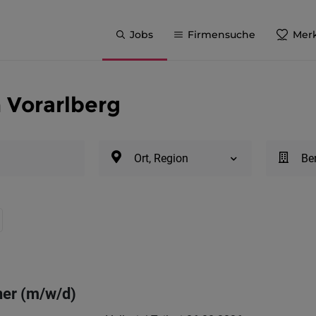
Jobs
Firmensuche
Merk
 Vorarlberg
Ort, Region
Be
ner (m/w/d)