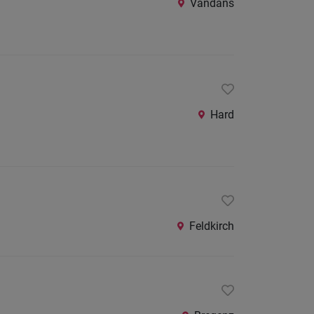
Vandans
24
Stunden
Hard
Feldkirch