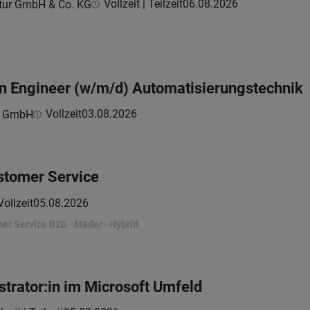
Vollzeit | Teilzeit
06.08.2026
ktur GmbH & Co. KG
on Engineer (w/m/d) Automatisierungstechnik
Vollzeit
03.08.2026
c GmbH
ustomer Service
Vollzeit
05.08.2026
er Service B2B · Mäder · Hybrid
trator:in im Microsoft Umfeld