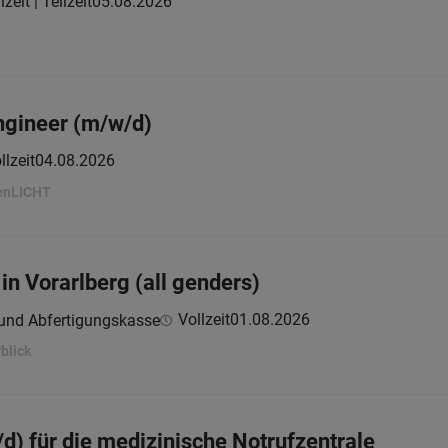
lzeit | Teilzeit
05.08.2026
ngineer (m/w/d)
llzeit
04.08.2026
penLICHT
 in Vorarlberg (all genders)
Vollzeit
01.08.2026
 und Abfertigungskasse
blick
d) für die medizinische Notrufzentrale