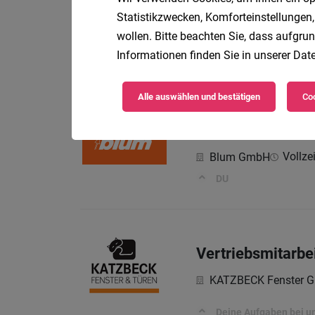
Allrounder*in K
Statistikzwecken, Komforteinstellungen,
wollen. Bitte beachten Sie, dass aufgrun
Zeitpolster - Verein f
Informationen finden Sie in unserer
Date
Ihre Aufgaben
Alle auswählen und bestätigen
Coo
Head of Digital 
Vollzei
Blum GmbH
DU
Vertriebsmitarbe
KATZBECK Fenster G
Deine Aufgaben bei u