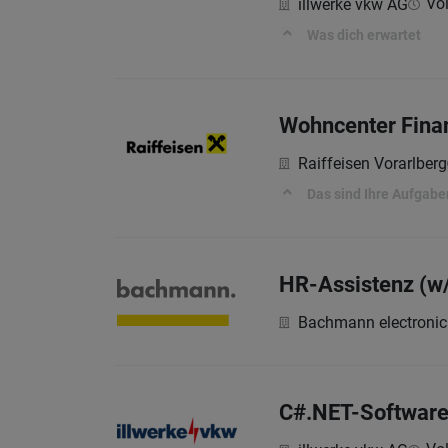
Vol
illwerke vkw AG
Was dich erwartet
Wohncenter Finan
Raiffeisen Vorarlberg
Das sind Ihre Aufgabe
HR-Assistenz (w
Bachmann electroni
C#.NET-Software