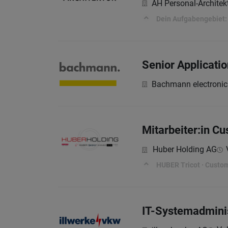
AH Personal-Archite
Dein Aufgabengebiet:
Senior Applicati
Bachmann electroni
Mitarbeiter:in C
Huber Holding AG
HUBER Tricot · Custom
IT-Systemadminis