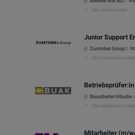
Vol
illwerke vkw AG
Was dich erwartet
Junior Support E
Vo
Zumtobel Group
Die Position im Ram
Betriebsprüfer:in
Bauarbeiter-Urlaubs-
Ihre Aufgaben im Über
Mitarbeiter (m/w/