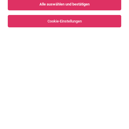
Alle auswählen und bestätigen
Sortieren
30 Jobs
Cookie-Einstellungen
Online Marketing Specialist (w/m/d)
Dornbirn
30.07.2026
Vollzeit
Ölz Meisterbäcker GmbH & Co KG