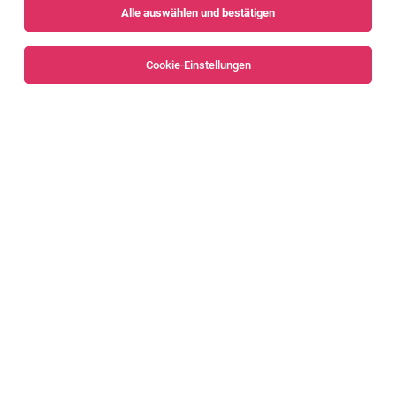
Alle auswählen und bestätigen
Sortieren
30 Jobs
Cookie-Einstellungen
Category Manager*in
Egg
05.08.2026
Vollzeit
Sutterlüty Handels GmbH
Das erwartet dich
Project Manager (m/w/d)