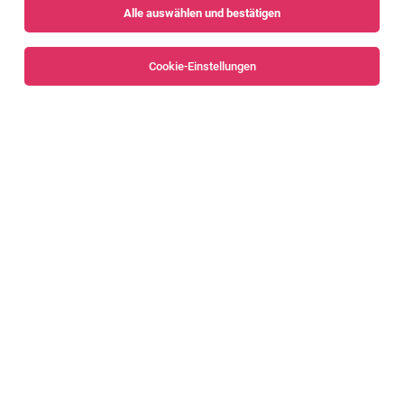
Alle auswählen und bestätigen
Sortieren
30 Jobs
Cookie-Einstellungen
Mitarbeiter*in Gastronomie
Ludesch
04.08.2026
Vollzeit
Sutterlüty Handels GmbH
Das erwartet dich
Mitarbeiter*in Gastronomie