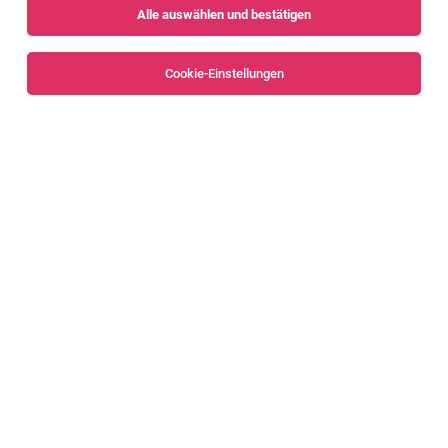
Alle auswählen und bestätigen
Cookie-Einstellungen
Betriebselektriker (m/w/d)
Nüziders
04.08.2026
RAUCH Fruchtsäfte GmbH & Co OG
Facharbeiter Hochbau (m/w/d)