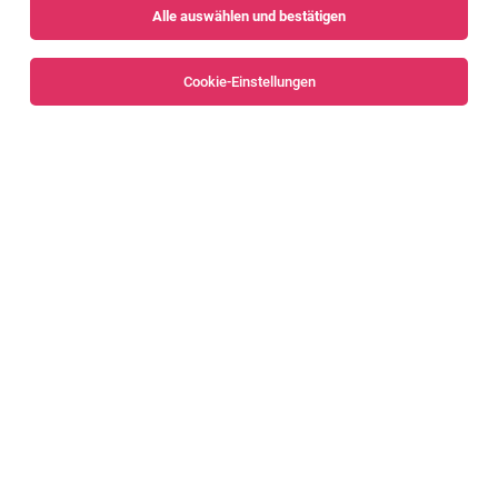
Alle auswählen und bestätigen
Sortieren
30 Jobs
Cookie-Einstellungen
Morgenmensch mit Führerschein C (m/w/d)
Bludenz, Wolfurt
30.07.2026
Vollzeit | Teilzeit
Gebrüder Weiss Gesellschaft m.b.H.
Zerspanungsmechaniker (m/w/d)
Vorarlberg
02.08.2026
Vollzeit