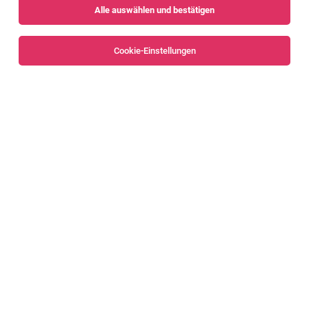
Alle auswählen und bestätigen
Sortieren
30 Jobs
Cookie-Einstellungen
Office Manager:in 80-100% (m/w/d)
Dornbirn
06.08.2026
Vollzeit | Teilzeit
Lunatone Lighting GmbH
Deine Hauptaufgaben in dieser spannenden Position
Sachbearbeiterin oder Sachbearbeiter für
Wahlangelegenheiten und Inneres