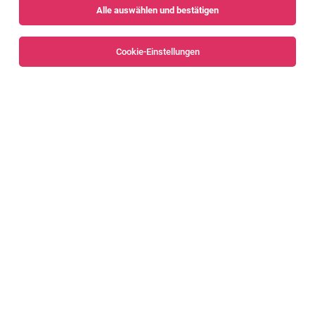
Alle auswählen und bestätigen
Sortieren
30 Jobs
Cookie-Einstellungen
Alle Filter
Bregenz
Bregenzerwald
IT System Engineer - Digital Solutions
Bregenzerwald
07.08.2026
Vollzeit | Teilzeit
Eberle Personal e.U.
Aufgaben