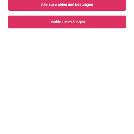
Alle auswählen und bestätigen
Sortieren
30 Jobs
Cookie-Einstellungen
Technischer Zeichner (m/w/d) mit
administrativen Zusatzaufgaben
Klaus
30.07.2026
Vollzeit
stürmsfs gmbh
Ihre Aufgaben