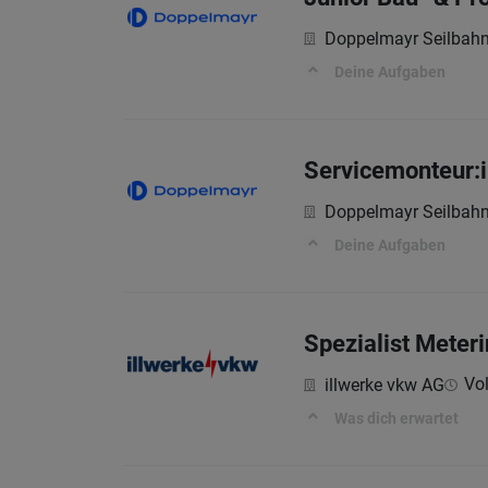
Doppelmayr Seilba
Deine Aufgaben
Servicemonteur:i
Doppelmayr Seilba
Deine Aufgaben
Spezialist Meter
Vol
illwerke vkw AG
Was dich erwartet