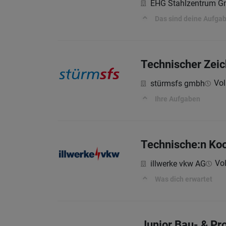
EHG Stahlzentrum 
Das sind deine Aufga
Technischer Zeic
Vol
stürmsfs gmbh
Ihre Aufgaben
Technische:n Koo
Vol
illwerke vkw AG
Was dich erwartet
Junior Bau- & Pro