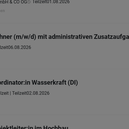
Teilzeit
01.08.2026
GmbH & CO OG
ben
hner (m/w/d) mit administrativen Zusatzaufg
lzeit
06.08.2026
rdinator:in Wasserkraft (DI)
lzeit | Teilzeit
02.08.2026
jektleiter:in im Hochbau