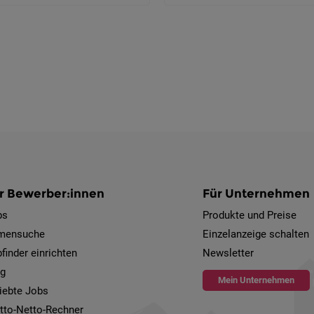
r Bewerber:innen
Für Unternehmen
bs
Produkte und Preise
rmensuche
Einzelanzeige schalten
finder einrichten
Newsletter
og
Mein Unternehmen
iebte Jobs
tto-Netto-Rechner