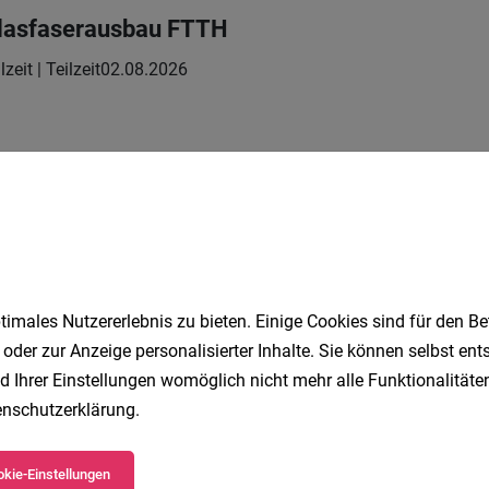
 Glasfaserausbau FTTH
lzeit | Teilzeit
02.08.2026
s & Technical Media Specialist (m,f,d)
llzeit
02.08.2026
penLICHT
imales Nutzererlebnis zu bieten. Einige Cookies sind für den Be
 oder zur Anzeige personalisierter Inhalte. Sie können selbst en
cialist Process & SHEQ Management (m/w/d)
d Ihrer Einstellungen womöglich nicht mehr alle Funktionalitäten
nschutzerklärung
.
Vollzeit
03.08.2026
 Group
und vielseitig
kie-Einstellungen