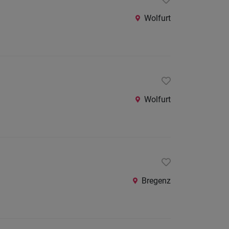
24
Stunden
Wolfurt
Wolfurt
Bregenz