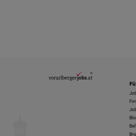
Fü
Jo
Fi
Job
Bl
Bel
Bru