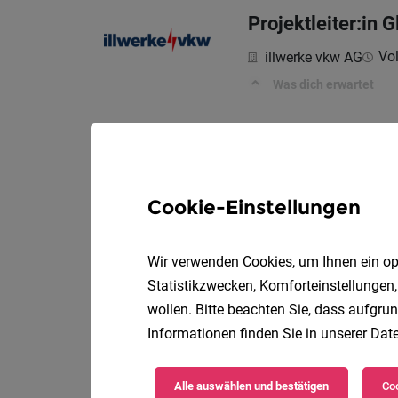
Projektleiter:in
Vol
illwerke vkw AG
Was dich erwartet
Learning Platform
Vo
Zumtobel Group
Cookie-Einstellungen
Die Position im Ram
Wir verwenden Cookies, um Ihnen ein opt
Statistikzwecken, Komforteinstellungen,
Application Spe
wollen. Bitte beachten Sie, dass aufgrun
Informationen finden Sie in unserer
Date
Rhomberg Sersa Rail
Deine Rolle – zentral 
Alle auswählen und bestätigen
Coo