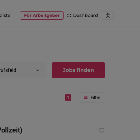
liste
Für Arbeitgeber
Dashboard
Jobs finden
rufsfeld
1
Region
Vorarlber
ollzeit)
Österreic