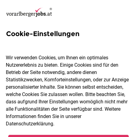
Cookie-Einstellungen
Technische:n Koordinator:in
Wasserkraft (DI)
Wir verwenden Cookies, um Ihnen ein optimales
Nutzererlebnis zu bieten. Einige Cookies sind für den
illwerke vkw AG
Betrieb der Seite notwendig, andere dienen
Statistikzwecken, Komforteinstellungen, oder zur Anzeige
personalisierter Inhalte. Sie können selbst entscheiden,
Vandans
Vollzeit
Teilzeit
08.08.2026
welche Cookies Sie zulassen wollen. Bitte beachten Sie,
dass aufgrund Ihrer Einstellungen womöglich nicht mehr
alle Funktionalitäten der Seite verfügbar sind. Weitere
Informationen finden Sie in unserer
Datenschutzerklärung
.