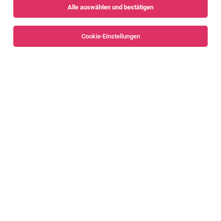
Alle auswählen und bestätigen
Alle Filter
Bludenz
Cookie-Einstellungen
Die Stellenanzeige
Schülerbetreuer:in für die Mittags-
und Nachmittagszeit 10 - 18 Std/Woche
in
Montafon
bei
Kinderbetreuung Vorarlberg gGmbH ist leider nicht mehr
verfügbar oder wurde neu ausgeschrieben.
Zum Firmenprofil
Maler (m/w)
Ruggell
05.08.2026
Vollzeit | befristet
Job 4 You AG