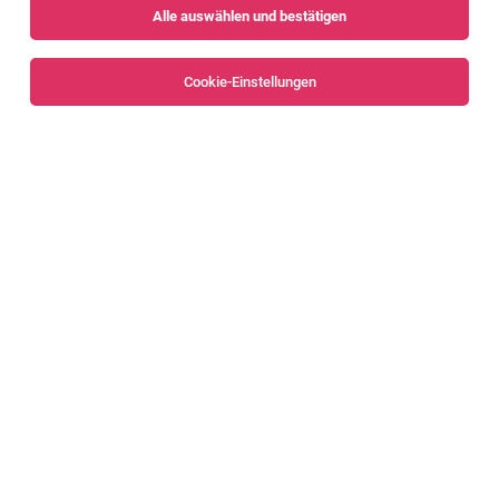
Alle auswählen und bestätigen
Sortieren
30 Jobs
Cookie-Einstellungen
IT Application Manager (m/w/d)
Mäder
02.08.2026
Vollzeit
Amann Girrbach AG
Business Analyst - Produktion (m/w/d)
[83163]
Nenzing
04.08.2026
Vollzeit