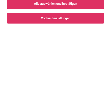
Alle auswählen und bestätigen
Cookie-Einstellungen
Produktionshelfer (w/m/d)
Dornbirn
29.07.2026
Vollzeit
Ölz Meisterbäcker GmbH & Co KG
PRODUKTIONSHELFER IM 2- ODER 3-