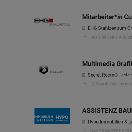
Mitarbeiter*in C
EHG Stahlzentrum 
Das sind deine Aufga
Multimedia Grafik
Teilze
Secret Room
🕵️‍♀️ Was du bei uns ma
ASSISTENZ BA
Hypo Immobilien & 
DAS ERWARTET DICH