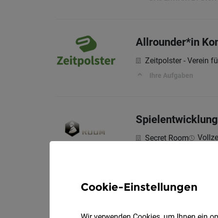
Allrounder*in K
Zeitpolster - Verein f
Ihre Aufgaben
Spielentwicklung 
Vollze
Secret Room
🕵️‍♀️ Was du bei uns ma
Cookie-Einstellungen
Eventmanagement 
Teilze
Secret Room
Wir verwenden Cookies, um Ihnen ein opt