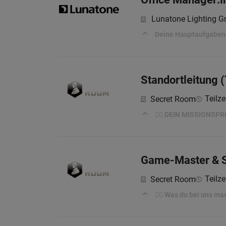
Lunatone Lighting 
Deine Hauptaufgaben 
Standortleitung (
Teilze
Secret Room
🕵️‍♀️ DEIN MISSIONSPR
Game-Master & Sa
Teilze
Secret Room
🕵️‍♀️ Was du bei uns ma