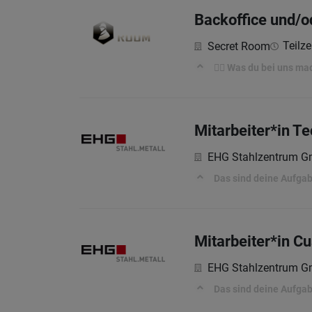
Backoffice und/od
Teilze
Secret Room
🕵️‍♀️ Was du bei uns ma
Mitarbeiter*in Te
EHG Stahlzentrum 
Das sind deine Aufga
Mitarbeiter*in Cu
EHG Stahlzentrum 
Das sind deine Aufga