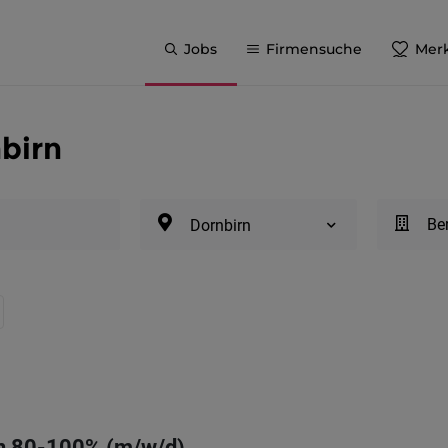
Jobs
Firmensuche
Merk
nbirn
Be
Dornbirn
in 80-100% (m/w/d)