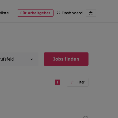
liste
Für Arbeitgeber
Dashboard
Jobs finden
rufsfeld
1
Region
Vorarlber
Österreic