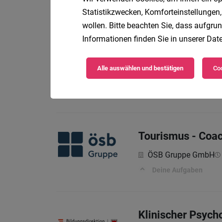
Statistikzwecken, Komforteinstellungen,
🕵️‍♀️ Was du bei uns ma
wollen. Bitte beachten Sie, dass aufgrun
Informationen finden Sie in unserer
Date
Buchhaltung
Alle auswählen und bestätigen
Coo
Dr. Achleitner Steuer
Ihre Qualifikation
Tourismus - Coac
ÖSB Gruppe GmbH
Deine Aufgaben
Klinischer Psych