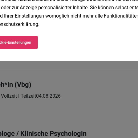
 oder zur Anzeige personalisierter Inhalte. Sie können selbst en
chst:
d Ihrer Einstellungen womöglich nicht mehr alle Funktionalitäten
nschutzerklärung
.
kie-Einstellungen
Vollzeit
01.08.2026
beratungsgesellschaft m.b.H.
h*in (Vbg)
Vollzeit | Teilzeit
04.08.2026
ologe / Klinische Psychologin