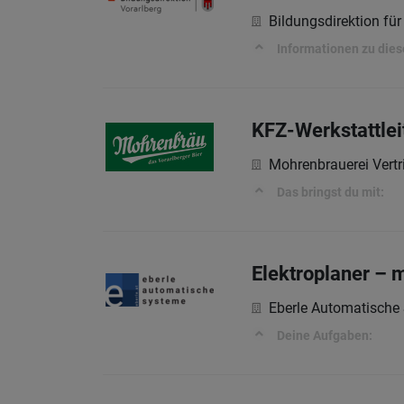
Bildungsdirektion für
Informationen zu dies
KFZ-Werkstattlei
Mohrenbrauerei Vert
Das bringst du mit:
Elektroplaner – 
Eberle Automatisch
Deine Aufgaben: