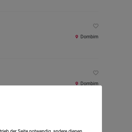
Dornbirn
Dornbirn
Dornbirn
trieb der Seite notwendig, andere dienen