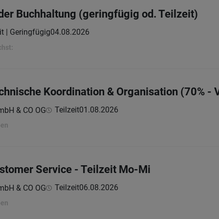
er Buchhaltung (geringfügig od. Teilzeit)
it | Geringfügig
04.08.2026
chst:
chnische Koordination & Organisation (70% - V
Teilzeit
01.08.2026
GmbH & CO OG
ben
stomer Service - Teilzeit Mo-Mi
Teilzeit
06.08.2026
GmbH & CO OG
ben