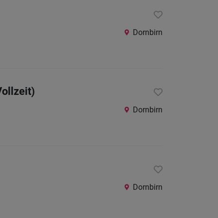
24
Stunden
Dornbirn
ollzeit)
Dornbirn
Dornbirn