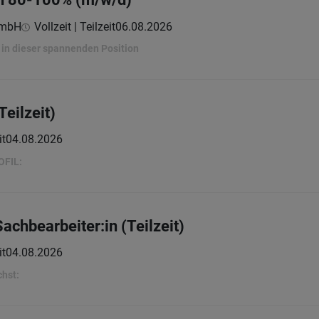
GmbH
Vollzeit | Teilzeit
06.08.2026
in dieser spannenden Position
Teilzeit)
it
04.08.2026
OFIL:
chbearbeiter:in (Teilzeit)
it
04.08.2026
chst: