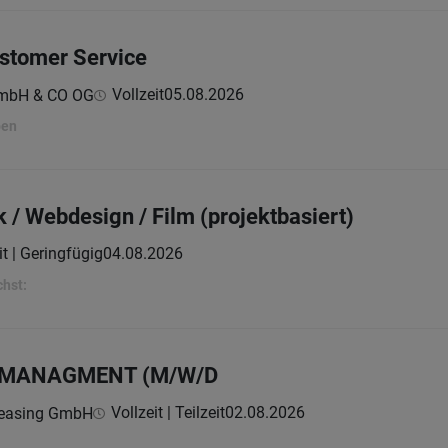
ustomer Service
Vollzeit
05.08.2026
GmbH & CO OG
ben
 / Webdesign / Film (projektbasiert)
it | Geringfügig
04.08.2026
chst:
UMANAGMENT (M/W/D
Vollzeit | Teilzeit
02.08.2026
Leasing GmbH