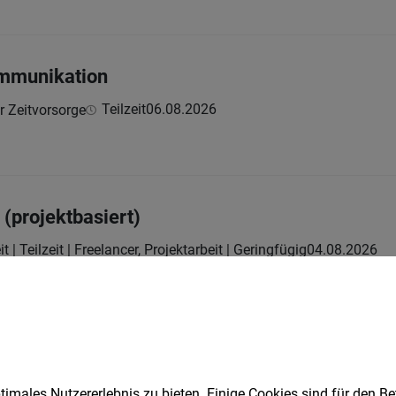
ommunikation
Teilzeit
06.08.2026
ür Zeitvorsorge
(projektbasiert)
it | Teilzeit | Freelancer, Projektarbeit | Geringfügig
04.08.2026
chst:
(geringfügig od. Teilzeit)
it | Geringfügig
04.08.2026
imales Nutzererlebnis zu bieten. Einige Cookies sind für den Be