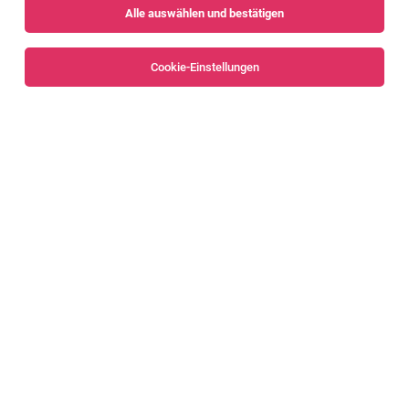
Alle auswählen und bestätigen
Sortieren
30 Jobs
Cookie-Einstellungen
Alle Filter
Dornbirn
Mitarbeiter*in Gastronomie
Dornbirn
07.08.2026
Teilzeit | Geringfügig
Sutterlüty Handels GmbH
Das erwartet dich
Mitarbeiter*in Gastronomie