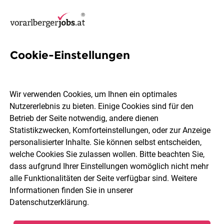
Cookie-Einstellungen
Verkaufsmitarbeiter/in mit
Führungsverantwortung
Wir verwenden Cookies, um Ihnen ein optimales
(w/m/d) 20-30 Std./Woche
Nutzererlebnis zu bieten. Einige Cookies sind für den
Betrieb der Seite notwendig, andere dienen
Statistikzwecken, Komforteinstellungen, oder zur Anzeige
Lidl
personalisierter Inhalte. Sie können selbst entscheiden,
welche Cookies Sie zulassen wollen. Bitte beachten Sie,
dass aufgrund Ihrer Einstellungen womöglich nicht mehr
Dornbirn
Teilzeit
07.08.2026
alle Funktionalitäten der Seite verfügbar sind. Weitere
Informationen finden Sie in unserer
Datenschutzerklärung
.