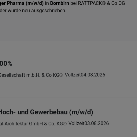
ger Pharma (m/w/d)
in
Dornbirn
bei RATTPACK® & Co OG
 oder wurde neu ausgeschrieben.
 100%
Vollzeit
04.08.2026
Gesellschaft m.b.H. & Co KG
 Hoch- und Gewerbebau (m/w/d)
Vollzeit
03.08.2026
l-Architektur GmbH & Co. KG