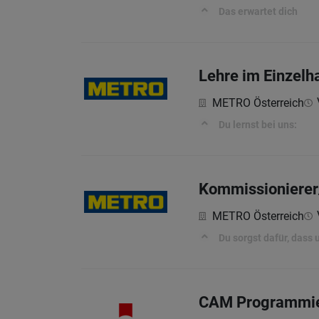
Das erwartet dich
Lehre im Einzelh
METRO Österreich
Du lernst bei uns:
Kommissionierer
METRO Österreich
Du sorgst dafür, dass
CAM Programmie