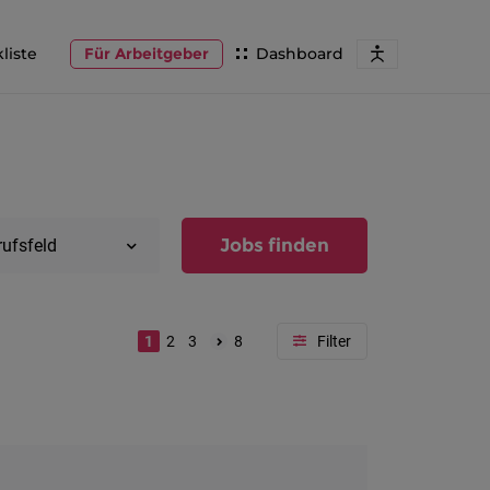
liste
Für Arbeitgeber
Dashboard
Jobs finden
rufsfeld
1
2
3
8
Region
Vorarlber
Österreic