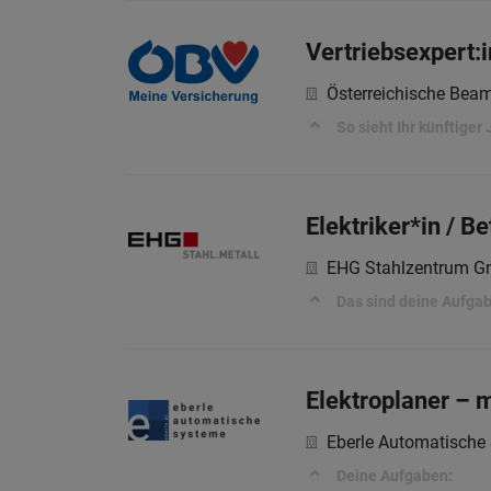
Vertriebsexpert:
Österreichische Bea
So sieht Ihr künftiger 
Elektriker*in / Be
EHG Stahlzentrum 
Das sind deine Aufga
Elektroplaner – 
Eberle Automatisch
Deine Aufgaben: