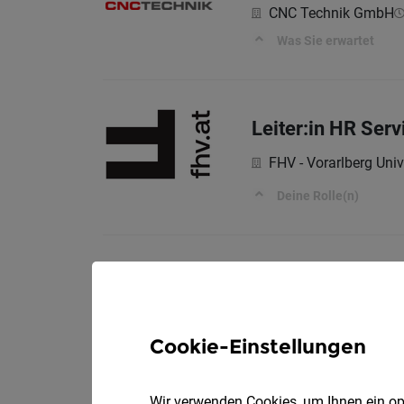
CNC Technik GmbH
Was Sie erwartet
Leiter:in HR Serv
FHV - Vorarlberg Univ
Deine Rolle(n)
Project Engineer
Vo
Zumtobel Group
Die Position im Ram
Cookie-Einstellungen
Wir verwenden Cookies, um Ihnen ein opt