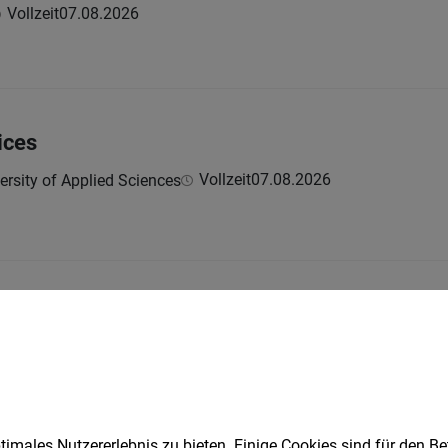
Vollzeit
07.08.2026
ices
Vollzeit
07.08.2026
ersity of Applied Sciences
 CPD (m/w/d)
llzeit
07.08.2026
penLICHT
imales Nutzererlebnis zu bieten. Einige Cookies sind für den Be