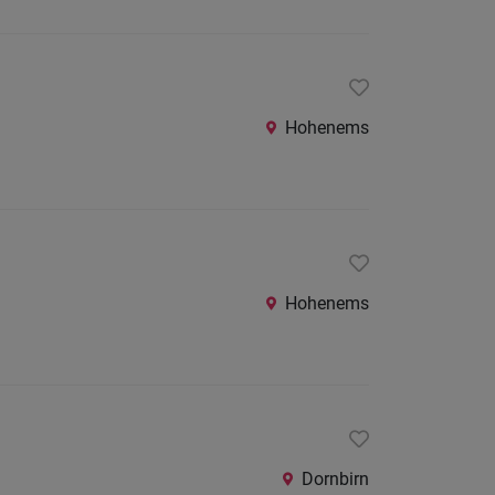
24
Stunden
Hohenems
Hohenems
Dornbirn