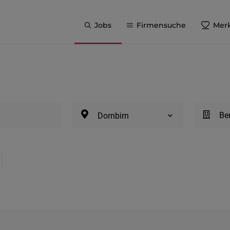
Jobs
Firmensuche
Merk
Be
Dornbirn