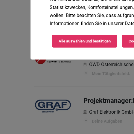
Shop Mitarbeiter
Statistikzwecken, Komforteinstellungen,
wollen. Bitte beachten Sie, dass aufgrun
Teilz
Dunkin' Donut
Informationen finden Sie in unserer
Date
Deine Aufgaben
Alle auswählen und bestätigen
Coo
Personalmanager
ÖWD Österreichische
Mein Tätigkeitsfeld:
Projektmanager:i
Graf Elektronik Gmb
Deine Aufgaben