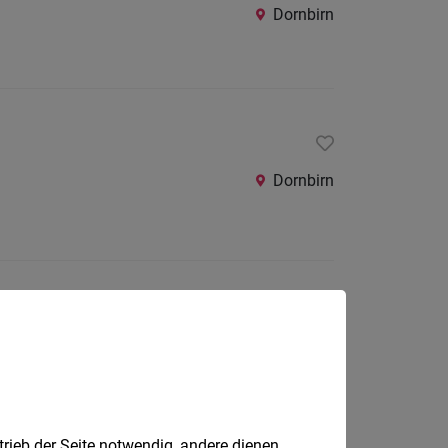
Dornbirn
Dornbirn
Dornbirn
trieb der Seite notwendig, andere dienen