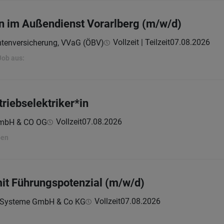
in im Außendienst Vorarlberg (m/w/d)
Vollzeit | Teilzeit
07.08.2026
mtenversicherung, VVaG (ÖBV)
Job aus:
triebselektriker*in
Vollzeit
07.08.2026
GmbH & CO OG
ben
mit Führungspotenzial (m/w/d)
Vollzeit
07.08.2026
e Systeme GmbH & Co KG