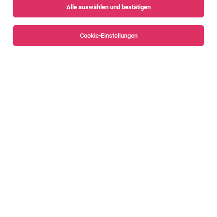
Alle auswählen und bestätigen
Sortieren
30 Jobs
Cookie-Einstellungen
Alle Filter
Bregenz
Bregenzerwald
Service Portfolio Manager*in (m/w/d)*
Wolfurt
26.07.2026
Vollzeit
Gebrüder Weiss Gesellschaft m.b.H.
Application Owner Microsoft Dynamics 365
CRM