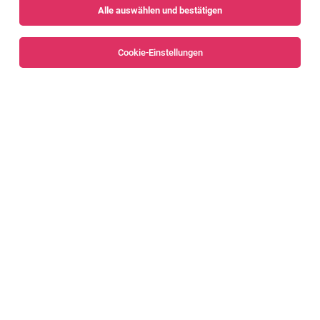
Alle auswählen und bestätigen
Sortieren
30 Jobs
Cookie-Einstellungen
Alle Filter
Bregenz
Bregenzerwald
Content-Manager:in
Bregenz
03.08.2026
Vollzeit
Raiffeisen Vorarlberg
Ihre Hauptaufgaben