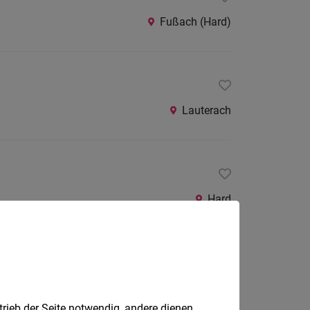
Fußach (Hard)
Lauterach
Hard
g
Wolfurt
trieb der Seite notwendig, andere dienen