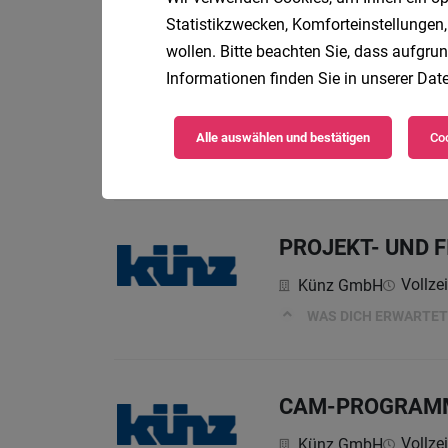
Statistikzwecken, Komforteinstellungen,
wollen. Bitte beachten Sie, dass aufgrun
Informationen finden Sie in unserer
Date
Power BI Experte
Gebrüder Weiss Gesel
Alle auswählen und bestätigen
Coo
Know-how, das ich mit
PROJEKT- UND 
Vollzei
Künz GmbH
WAS DICH ERWARTET
CAM-PROGRAMM
Vollzei
Künz GmbH