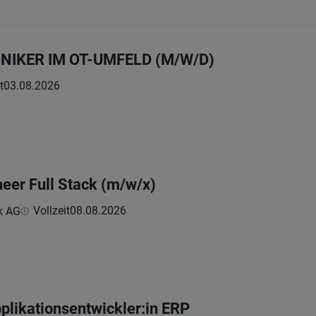
IKER IM OT-UMFELD (M/W/D)
t
03.08.2026
neer Full Stack (m/w/x)
Vollzeit
08.08.2026
k AG
pplikationsentwickler:in ERP