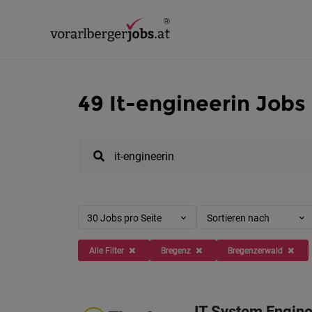
49 It-engineerin Jobs
30 Jobs pro Seite
Sortieren nach
Alle Filter
Bregenz
Bregenzerwald
IT System Enginee