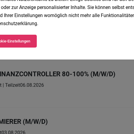
 oder zur Anzeige personalisierter Inhalte. Sie können selbst en
d Ihrer Einstellungen womöglich nicht mehr alle Funktionalitäten
nschutzerklärung
.
*in (m/w/d)
Vollzeit
27.07.2026
lschaft m.b.H.
kie-Einstellungen
bringe
FINANZCONTROLLER 80-100% (M/W/D)
t | Teilzeit
06.08.2026
IERER (M/W/D)
t
03.08.2026