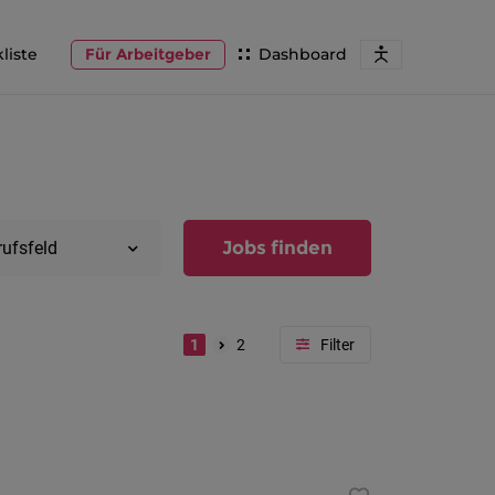
liste
Für Arbeitgeber
Dashboard
Jobs finden
rufsfeld
1
2
Region
Vorarlber
Österreic