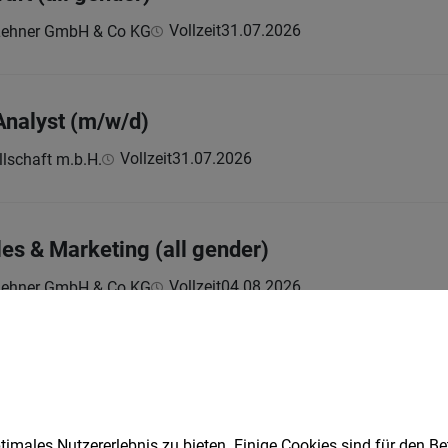
Vollzeit
31.07.2026
Lehner GmbH & Co KG
Analyst (m/w/d)
Vollzeit
31.07.2026
lschaft m.b.H.
les & Marketing (all gender)
Vollzeit
04.08.2026
Lehner GmbH & Co KG
mierer:In für das HMI der Seilbahnsteuerun
Vollzeit
06.08.2026
hnen GmbH
imales Nutzererlebnis zu bieten. Einige Cookies sind für den Be