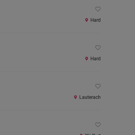
24
Stunden
Hard
Hard
Lauterach