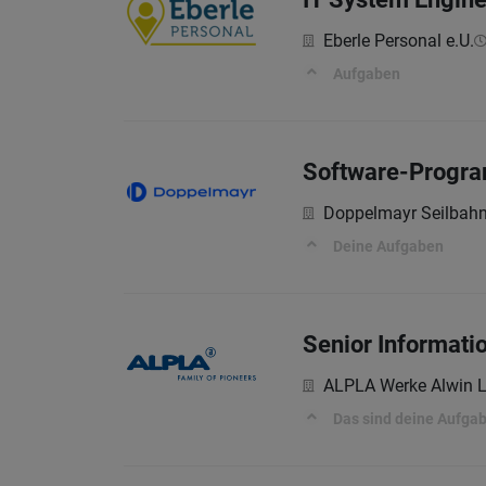
Eberle Personal e.U.
Aufgaben
Software-Program
Doppelmayr Seilba
Deine Aufgaben
Senior Informatio
ALPLA Werke Alwin 
Das sind deine Aufga