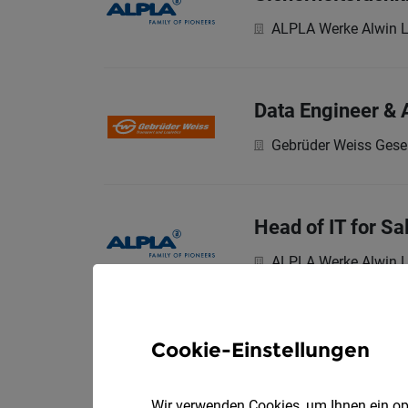
ALPLA Werke Alwin 
Data Engineer & 
Gebrüder Weiss Gesel
Head of IT for Sa
ALPLA Werke Alwin 
Software-Program
Cookie-Einstellungen
Doppelmayr Seilba
Wir verwenden Cookies, um Ihnen ein opt
Deine Aufgaben