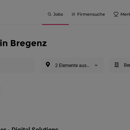
Jobs
Firmensuche
Merk
 in Bregenz
Be
2 Elemente ausgewählt
r - Digital Solutions