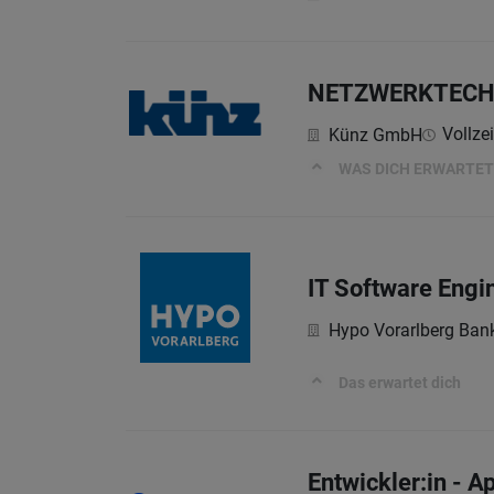
NETZWERKTECHN
Vollzei
Künz GmbH
WAS DICH ERWARTET
IT Software Engi
Hypo Vorarlberg Ban
Das erwartet dich
Entwickler:in - A