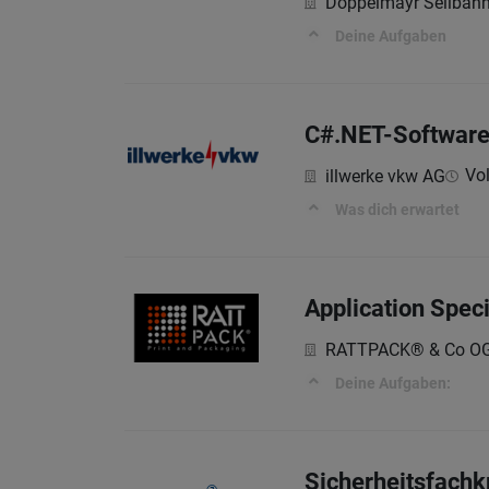
Doppelmayr Seilba
Deine Aufgaben
C#.NET-Software
Vol
illwerke vkw AG
Was dich erwartet
Application Spec
RATTPACK® & Co O
Deine Aufgaben:
Sicherheitsfachkr