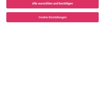
Alle auswählen und bestätigen
Sortieren
30 Jobs
Cookie-Einstellungen
Alle Filter
Bregenz
Bregenzerwald
Product Owner LIOS WMS 2026
Gleisdorf , Wien , Wolfurt
08.08.2026
Vollzeit
LTW Intralogistics GmbH
Deine Aufgaben
Data / Machine Learning Engineer