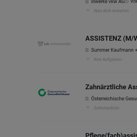
Vol
illwerke vkw AG
Was dich erwartet
ASSISTENZ (M/
Summer Kaufmann + 
Ihre Aufgaben:
Zahnärztliche As
Österreichische Ges
Zahnmedizin
Pflege(fach)assi