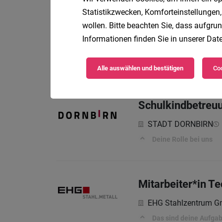
Statistikzwecken, Komforteinstellungen,
Pflege(fach)assi
wollen. Bitte beachten Sie, dass aufgrun
Informationen finden Sie in unserer
Date
BENEVIT – Die Vorarl
Beschäftigungsausmaß:
Alle auswählen und bestätigen
Coo
Schulkindbetreuu
STADT DORNBIRN
Deine Rolle bei uns
Mitarbeiter*in Te
EHG Stahlzentrum 
Das sind deine Aufga