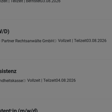
lzeit | Teilzeit | befristet
03.08.2026
W/D)
Vollzeit | Teilzeit
03.08.2026
Partner Rechtsanwälte GmbH
sistenz
Vollzeit | Teilzeit
04.08.2026
undheitskasse
stent:in (m/w/d)