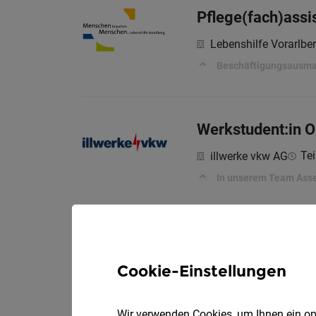
Pflege(fach)assi
Lebenshilfe Vorarlb
Beschäftigungsausm
Werkstudent:in 
Tei
illwerke vkw AG
In unserem Team Asse
Assistenz der Fi
Cookie-Einstellungen
ALPLA Werke Alwin 
Das sind Ihre Aufgabe
Wir verwenden Cookies, um Ihnen ein opt