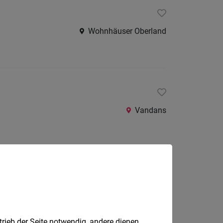
Wohnhäuser Oberland
Vandans
Hard
trieb der Seite notwendig, andere dienen