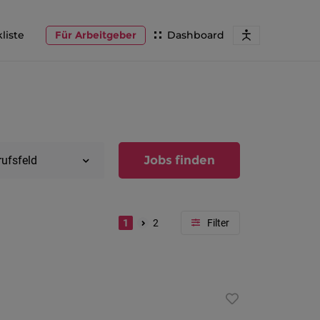
liste
Für Arbeitgeber
Dashboard
Jobs finden
rufsfeld
1
2
Region
Vorarlber
Österreic