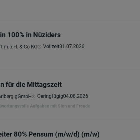
:in 100% in Nüziders
Vollzeit
31.07.2026
ft m.b.H. & Co KG
n für die Mittagszeit
Geringfügig
04.08.2026
arlberg gGmbH
twortungsvolle Aufgaben mit Sinn und Freude
iter 80% Pensum (m/w/d) (m/w)