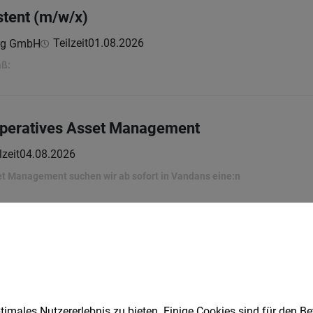
stent (m/w/x)
Teilzeit
01.08.2026
erg GmbH
aß:
Operatives Asset Management
lzeit
04.08.2026
t Management suchen wir ab sofort in Vandans eine:n
nanzabteilung 50% (all gender)
Teilzeit
02.08.2026
Lehner GmbH & Co KG
n
imales Nutzererlebnis zu bieten. Einige Cookies sind für den Be