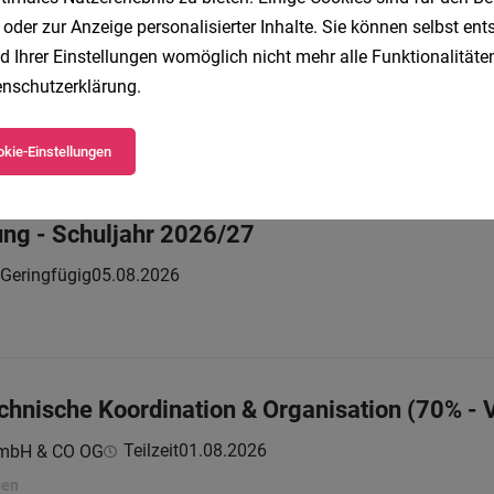
 oder zur Anzeige personalisierter Inhalte. Sie können selbst en
stent:in (m/w/d)
d Ihrer Einstellungen womöglich nicht mehr alle Funktionalitäten
nschutzerklärung
.
Vollzeit | Teilzeit
03.08.2026
berger Pflegegesellschaft
 Voll- oder Teilzeit
kie-Einstellungen
ng - Schuljahr 2026/27
Geringfügig
05.08.2026
chnische Koordination & Organisation (70% - V
Teilzeit
01.08.2026
GmbH & CO OG
ben