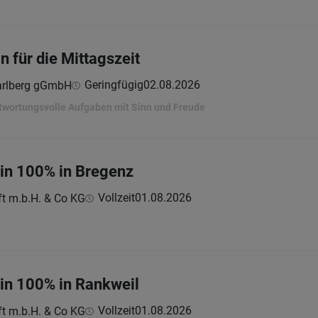
n für die Mittagszeit
Geringfügig
02.08.2026
arlberg gGmbH
twortungsvolle Aufgaben mit Sinn und Freude
:in 100% in Bregenz
Vollzeit
01.08.2026
ft m.b.H. & Co KG
:in 100% in Rankweil
Vollzeit
01.08.2026
ft m.b.H. & Co KG