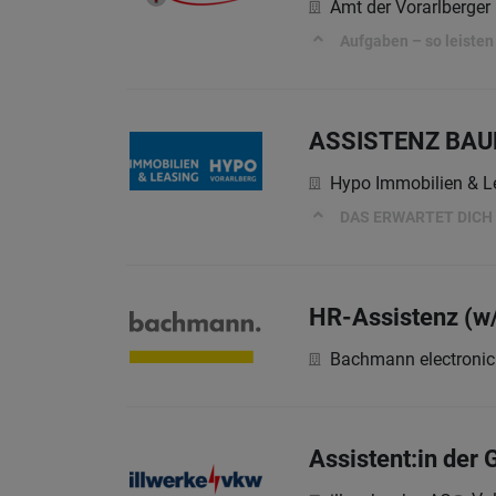
Amt der Vorarlberger
Aufgaben – so leisten 
ASSISTENZ BA
Hypo Immobilien & 
DAS ERWARTET DICH
HR-Assistenz (w
Bachmann electroni
Assistent:in der