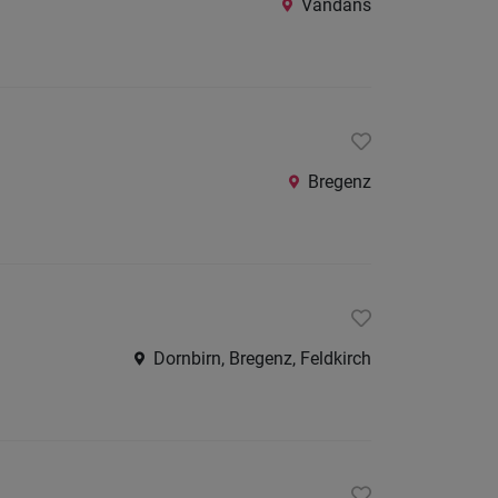
Vandans
24
Stunden
Bregenz
Dornbirn, Bregenz, Feldkirch