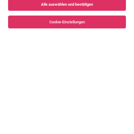
Alle auswählen und bestätigen
Sortieren
30 Jobs
Cookie-Einstellungen
Mitarbeiter*in Technische Koordination &
Organisation (70% - Vollzeit)
Dornbirn
01.08.2026
Teilzeit
EHG Stahlzentrum GmbH & CO OG
Das sind deine Aufgaben
Projektmanager:in im Anlagenbau