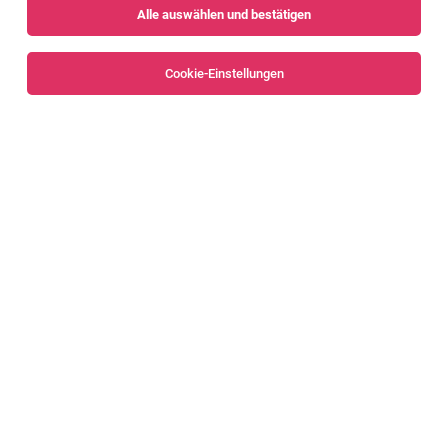
Alle auswählen und bestätigen
Sortieren
30 Jobs
Cookie-Einstellungen
Alle Filter
Dornbirn
Produktionsmitarbeiter:in
Dornbirn
05.08.2026
Vollzeit
Graf Elektronik GmbH
Deine Aufgaben