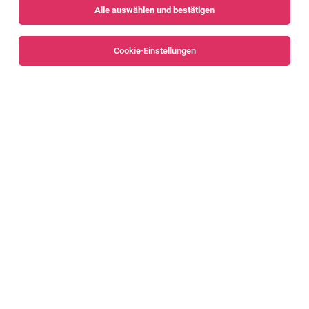
Alle auswählen und bestätigen
Sortieren
30 Jobs
Cookie-Einstellungen
Alle Filter
Dornbirn
TOP-JOB
Serviceleiter:in 100%
Dornbirn
04.08.2026
Vollzeit
Rudi Lins Gesellschaft m.b.H. & Co KG
Das bieten wir Dir: