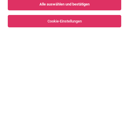
Alle auswählen und bestätigen
Sortieren
30 Jobs
Cookie-Einstellungen
CNC-ZERSPANUNGSTECHNIKER (M/W/D)
Hard
03.08.2026
Vollzeit
Künz GmbH
WAS DICH ERWARTET
CNC-Fräser / Aluminium / Hermle 5-Achsen