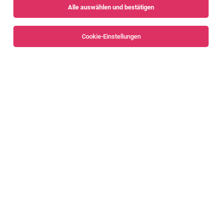
Alle auswählen und bestätigen
Alle Filter
Dornbirn
Cookie-Einstellungen
Die Stellenanzeige
CNC-Fräser / Aluminium / Hermle 5-
Achsen m/w
in
Dornbirn
bei CNC Technik GmbH ist leider
nicht mehr verfügbar oder wurde neu ausgeschrieben.
Zum Firmenprofil
TOP-JOB
Junior Bauleiter Hoch- und Gewerbebau
(m/w/d)
Bezirk Dornbirn
03.08.2026
Vollzeit