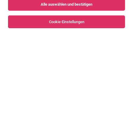
Alle auswählen und bestätigen
Sortieren
30 Jobs
Cookie-Einstellungen
Alle Filter
Bregenz
Bregenzerwald
Vertriebsmitarbeiter:in im Außendienst
Dornbirn
05.08.2026
Vollzeit
KATZBECK Fenster GmbH Austria
Deine Aufgaben bei uns: