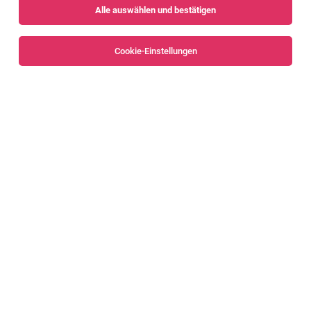
Alle auswählen und bestätigen
Sortieren
30 Jobs
Cookie-Einstellungen
Alle Filter
Bregenz
Bregenzerwald
Service-Beratung (m/w/x)
Bregenz
07.08.2026
Vollzeit
Hypo Vorarlberg Bank AG
Das erwartet dich