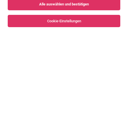
Alle auswählen und bestätigen
Sortieren
30 Jobs
Cookie-Einstellungen
Alle Filter
Bregenz
Bregenzerwald
BACKBOX- & Regalbetreuer (m/w/d)
Gartenstraße 6, 6973 Höchst
Höchst
04.08.2026
Teilzeit
HOFER KG
Aufgaben, die mich erwarten