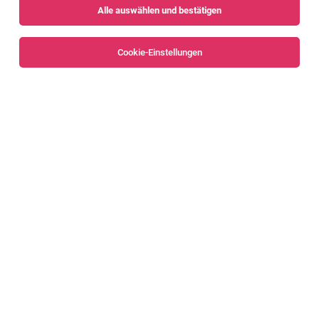
Alle auswählen und bestätigen
Alle Filter
Bregenz
Bregenzerwald
Cookie-Einstellungen
Category Manager*in
Egg
05.08.2026
Vollzeit
Sutterlüty Handels GmbH
Das erwartet dich
Content-Manager:in