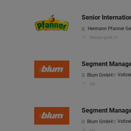
Senior Internati
Hermann Pfanner G
Worum geht´s?
Segment Manager
Vollzei
Blum GmbH
DU
Segment Manager
Vollzei
Blum GmbH
DU