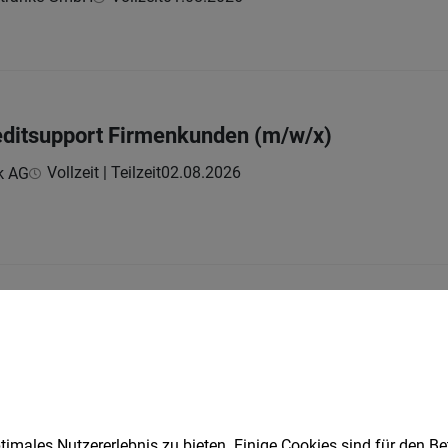
reditsupport Firmenkunden (m/w/x)
Vollzeit | Teilzeit
02.08.2026
k AG
RBEITER (M/W/D)
t
05.08.2026
imales Nutzererlebnis zu bieten. Einige Cookies sind für den Be