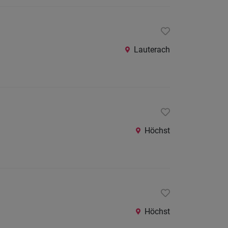
24
Stunden
Lauterach
Höchst
Höchst