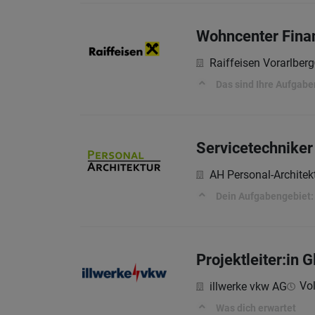
Wohncenter Finan
Raiffeisen Vorarlberg
Das sind Ihre Aufgabe
Servicetechniker 
AH Personal-Archite
Dein Aufgabengebiet:
Projektleiter:in
Vol
illwerke vkw AG
Was dich erwartet