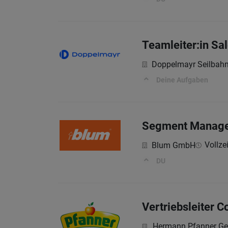
Teamleiter:in Sal
Doppelmayr Seilba
Deine Aufgaben
Segment Manager 
Vollzei
Blum GmbH
DU
Vertriebsleiter 
Hermann Pfanner G