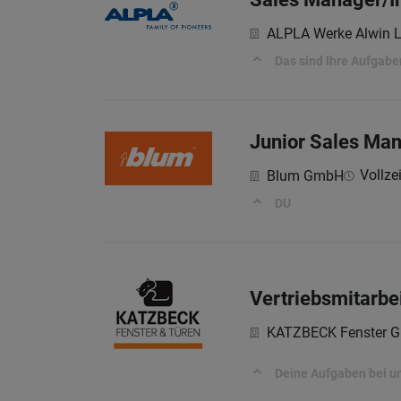
ALPLA Werke Alwin 
Das sind Ihre Aufgabe
Junior Sales Man
Vollzei
Blum GmbH
DU
Vertriebsmitarbe
KATZBECK Fenster G
Deine Aufgaben bei u