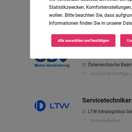
Vertriebsexpert:
Statistikzwecken, Komforteinstellungen,
wollen. Bitte beachten Sie, dass aufgrun
Österreichische Bea
Informationen finden Sie in unserer
Date
So sieht Ihr künftiger 
Alle auswählen und bestätigen
Coo
Vertriebseinstei
Österreichische Bea
So sieht Ihr künftiger 
Servicetechniker
LTW Intralogistics 
Deine Aufgaben