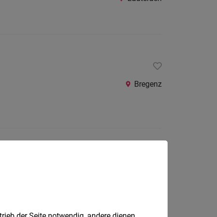
Bregenz
Hard
trieb der Seite notwendig, andere dienen