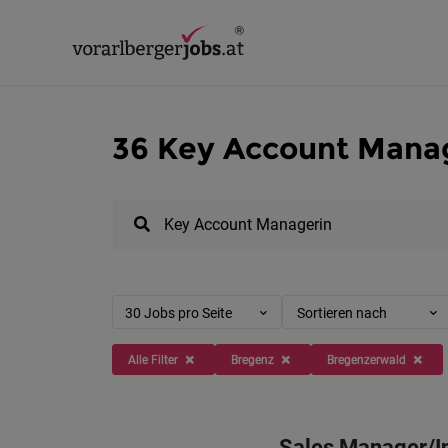
36 Key Account Manag
30 Jobs pro Seite
Sortieren nach
Alle Filter
Bregenz
Bregenzerwald
Sales Manager/In