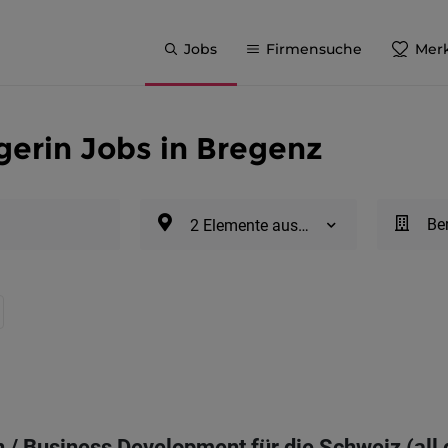
Jobs
Firmensuche
Merk
erin Jobs in Bregenz
Be
2 Elemente ausgewählt
 / Business Development für die Schweiz (all