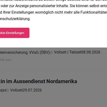
in im Außendienst Vorarlberg (m/w/d)
 oder zur Anzeige personalisierter Inhalte. Sie können selbst en
d Ihrer Einstellungen womöglich nicht mehr alle Funktionalitäten
Vollzeit | Teilzeit
07.08.2026
mtenversicherung, VVaG (ÖBV)
nschutzerklärung
.
Job aus:
kie-Einstellungen
ger:in im Außendienst Vorarlberg (m/w/d)
Vollzeit | Teilzeit
08.08.2026
mtenversicherung, VVaG (ÖBV)
Job aus:
:in im Aussendienst Nordamerika
Vollzeit
29.07.2026
GmbH