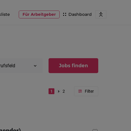
liste
Für Arbeitgeber
Dashboard
Jobs finden
rufsfeld
1
2
Region
Vorarlber
Österreic
 gender)