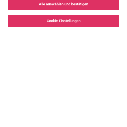
Alle auswählen und bestätigen
Alle Filter
Bregenz
Bregenzerwald
Cookie-Einstellungen
Leiter:in Controlling
Bregenz
04.08.2026
Vollzeit
illwerke vkw AG
Was dich erwartet
Mitarbeiter:in im Bereich Controlling &
Finanzen