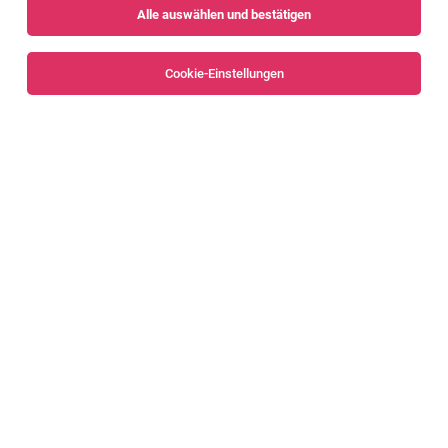
Alle auswählen und bestätigen
Alle Filter
Bregenz
Bregenzerwald
Cookie-Einstellungen
Junior Bau- & Projektleiter:in im Hochbau
Wolfurt
04.08.2026
Vollzeit
Doppelmayr Seilbahnen GmbH
Deine Aufgaben
Projektleitung im Bauwesen (m/w/d)