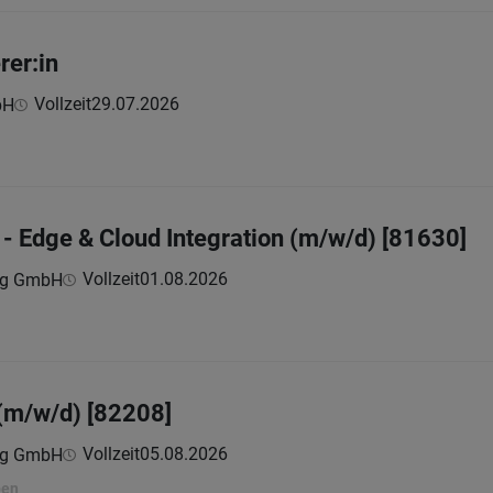
er:in
Vollzeit
29.07.2026
bH
- Edge & Cloud Integration (m/w/d) [81630]
Vollzeit
01.08.2026
ing GmbH
(m/w/d) [82208]
Vollzeit
05.08.2026
ing GmbH
ben