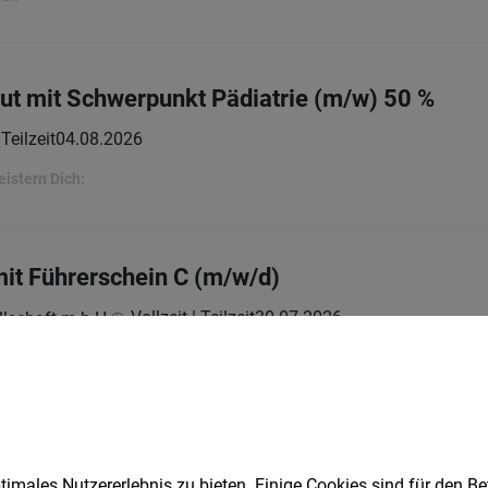
eut mit Schwerpunkt Pädiatrie (m/w) 50 %
Teilzeit
04.08.2026
eistern Dich:
t Führerschein C (m/w/d)
Vollzeit | Teilzeit
30.07.2026
lschaft m.b.H.
0 Std./Woche
Vollzeit
29.07.2026
imales Nutzererlebnis zu bieten. Einige Cookies sind für den Be