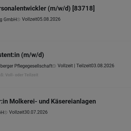
rsonalentwickler (m/w/d) [83718]
Vollzeit
05.08.2026
ing GmbH
stent:in (m/w/d)
Vollzeit | Teilzeit
03.08.2026
berger Pflegegesellschaft
 Voll- oder Teilzeit
:in Molkerei- und Käsereianlagen
Vollzeit
30.07.2026
bH