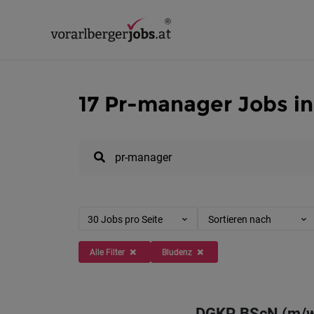
17 Pr-manager Jobs i
30 Jobs pro Seite
Sortieren nach
Alle Filter
Bludenz
DGKP, BScN (m/w