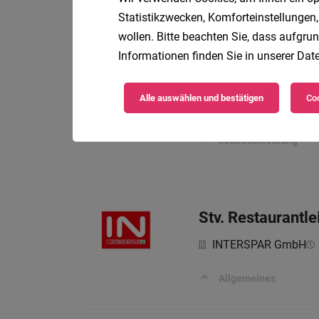
Statistikzwecken, Komforteinstellungen,
Allgemeines
wollen. Bitte beachten Sie, dass aufgrun
Informationen finden Sie in unserer
Date
Versicherungsber
Alle auswählen und bestätigen
Coo
Merkur Versicherung
Jobbeschreibung
Stv. Restaurantle
INTERSPAR GmbH
Allgemeines