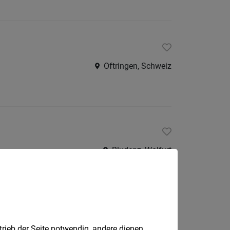
Oftringen, Schweiz
Bludenz, Wolfurt
Bürs
trieb der Seite notwendig, andere dienen