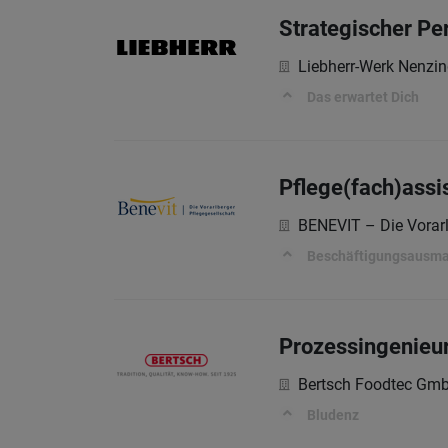
Strategischer Pe
Liebherr-Werk Nenz
Das erwartet Dich
Pflege(fach)assi
BENEVIT – Die Vorarl
Beschäftigungsausmaß:
Prozessingenieur
Bertsch Foodtec Gm
Bludenz