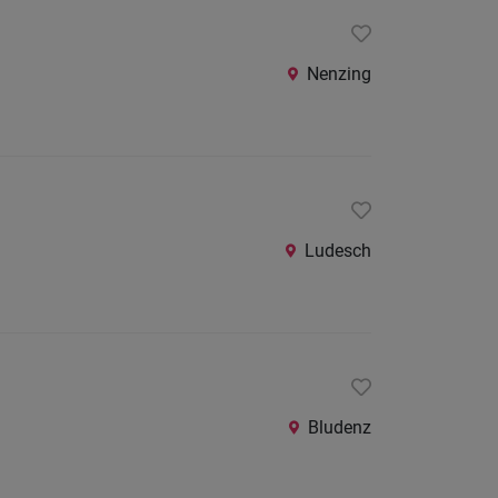
24
Stunden
Nenzing
Ludesch
Bludenz