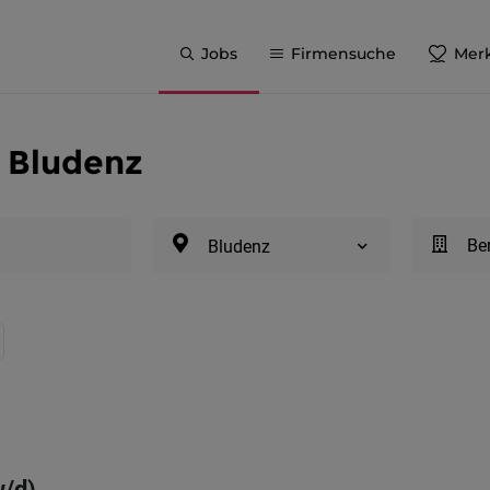
Jobs
Firmensuche
Merk
n Bludenz
Be
Bludenz
/d)