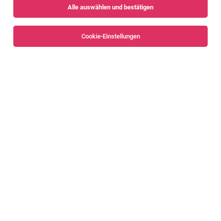
Alle auswählen und bestätigen
Sortieren
30 Jobs
Cookie-Einstellungen
Alle Filter
Bludenz
KFZ-Techniker:in 100%
Schruns, Nüziders und Dornbirn, Bregenz
31.07.2026
Vollzeit
Rudi Lins Gesellschaft m.b.H. & Co KG
Das bieten wir Dir: