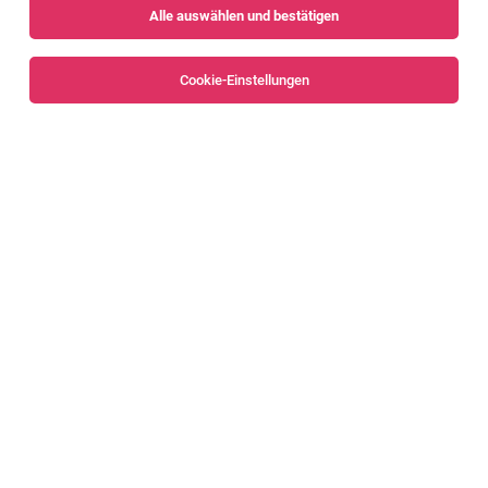
Alle auswählen und bestätigen
Sortieren
30 Jobs
Cookie-Einstellungen
Alle Filter
Bludenz
IT Support Mitarbeiter (m/w/d) [83919]
Nenzing
02.08.2026
Vollzeit
Liebherr-Werk Nenzing GmbH
Das erwartet dich
NextGen - Machine-Application-Developer
(m/w/d) [83092]