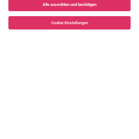
Alle auswählen und bestätigen
Alle Filter
Bludenz
Cookie-Einstellungen
Embedded Linux Software Entwickler (m/w/d)
[83208]
Nenzing
09.08.2026
Vollzeit
Liebherr-Werk Nenzing GmbH
Das sind deine Aufgaben
NextGen - Machine-Application-Developer
(m/w/d) [83092]