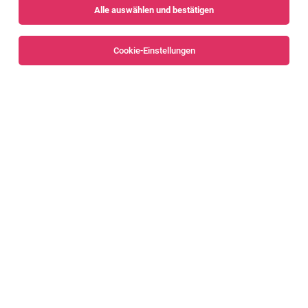
Alle auswählen und bestätigen
Sortieren
30 Jobs
Cookie-Einstellungen
Alle Filter
Bludenz
IT Support Mitarbeiter (m/w/d) [83919]
Nenzing
02.08.2026
Vollzeit
Liebherr-Werk Nenzing GmbH
Das erwartet dich
Embedded Linux Software Entwickler (m/w/d)
[83208]