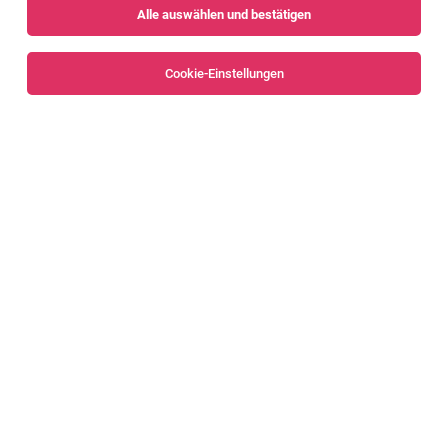
Alle auswählen und bestätigen
Sortieren
30 Jobs
Cookie-Einstellungen
Alle Filter
Bludenz
IT Support Mitarbeiter (m/w/d) [83919]
Nenzing
02.08.2026
Vollzeit
Liebherr-Werk Nenzing GmbH
Das erwartet dich
Embedded Linux Software Entwickler (m/w/d)
[83208]