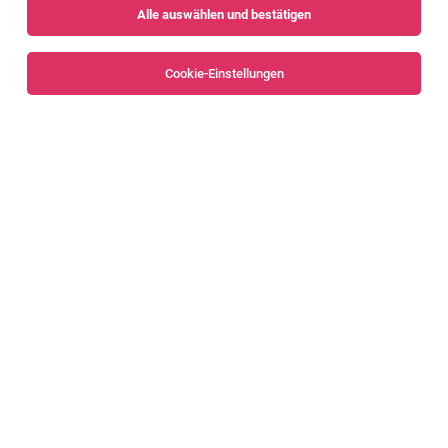
Alle auswählen und bestätigen
Sortieren
30 Jobs
Cookie-Einstellungen
Alle Filter
Bludenz
Maler und Beschichtungstechniker (m/w/d)
Nüziders
01.08.2026
Vollzeit
Malerei Bitschnau GmbH
Aufgabenbereich