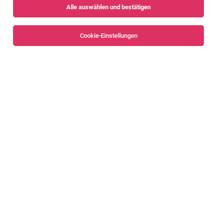
Alle auswählen und bestätigen
Sortieren
30 Jobs
Cookie-Einstellungen
Serviceassistent:in 100% in Bregenz
Bregenz
01.08.2026
Vollzeit
Rudi Lins Gesellschaft m.b.H. & Co KG
Das bieten wir Dir:
Serviceassistent:in 100% in Rankweil