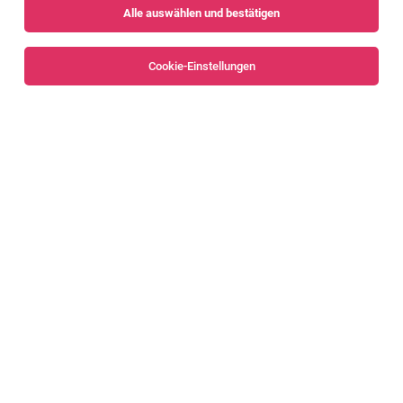
Alle auswählen und bestätigen
Cookie-Einstellungen
TOP-JOB
Serviceleiter:in 100%
Dornbirn
04.08.2026
Vollzeit
Rudi Lins Gesellschaft m.b.H. & Co KG
Das bieten wir Dir:
TOP-JOB
Junior Bauleiter Hoch- und Gewerbebau
(m/w/d)