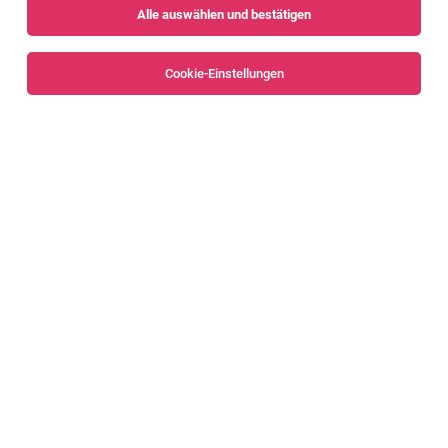
Alle auswählen und bestätigen
Sortieren
30 Jobs
Cookie-Einstellungen
Teamleiter IT-Infrastruktur (m/w/d) [81537]
Nenzing
05.08.2026
Vollzeit
Liebherr-Werk Nenzing GmbH
Das erwartet dich