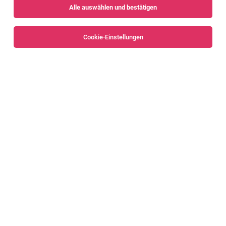
Alle auswählen und bestätigen
Sortieren
30 Jobs
Cookie-Einstellungen
Content Creator*in & Social Media
Manager*in
Dornbirn
02.08.2026
Vollzeit | Teilzeit
Mohrenbrauerei Vertriebs GmbH & Co KG
Das bringst du mit: