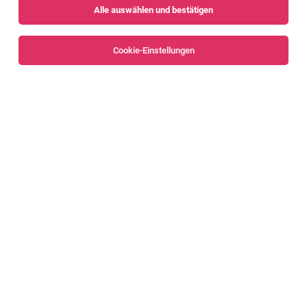
Alle auswählen und bestätigen
Sortieren
30 Jobs
Cookie-Einstellungen
Fachbetreuung Obst & Gemüse
Rankweil
06.08.2026
Vollzeit
Sutterlüty Handels GmbH
Das erwartet dich
Abteilungsleitung Obst & Gemüse