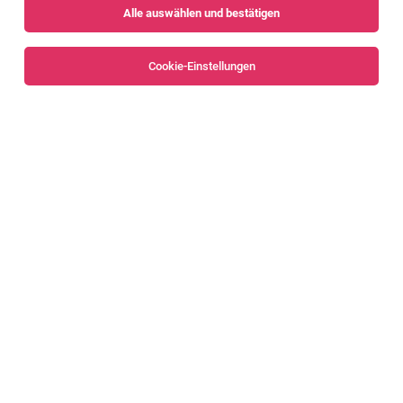
Alle auswählen und bestätigen
Sortieren
30 Jobs
Cookie-Einstellungen
Mechatroniker / Monteur im Anlagenbau m/w
Dornbirn
04.08.2026
Vollzeit
Servus Intralogistics GmbH
Was Dich erwartet
Monteur:in Auslandsmontage