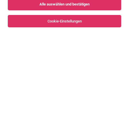
Alle auswählen und bestätigen
Sortieren
30 Jobs
Cookie-Einstellungen
MONTEUR MIT SCHWERPUNKT
MITTELSPANNUNG UND
LICHTWELLENLEITER (M/W/D)
Hard, Groß St. Florian, Egg, Wien
03.08.2026
Vollzeit
Künz GmbH
WAS DICH ERWARTET